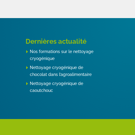
Dernières actualité
Nos formations sur le nettoyage
cryogénique
Nettoyage cryogénique de
chocolat dans l’agroalimentaire
Nettoyage cryogénique de
caoutchouc