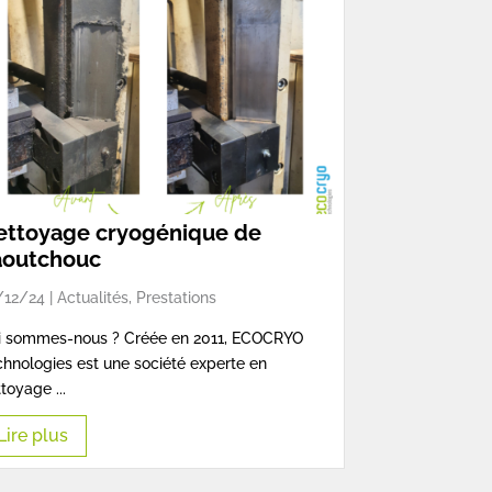
ettoyage cryogénique de
aoutchouc
/12/24 |
Actualités
,
Prestations
i sommes-nous ? Créée en 2011, ECOCRYO
hnologies est une société experte en
toyage ...
Lire plus