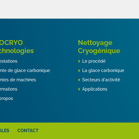
OCRYO
Nettoyage
chnologies
Cryogénique
estations
Le procédé
nte de glace carbonique
La glace carbonique
ntes de machines
Secteurs d'activité
rmations
Applications
propos
ALES
CONTACT