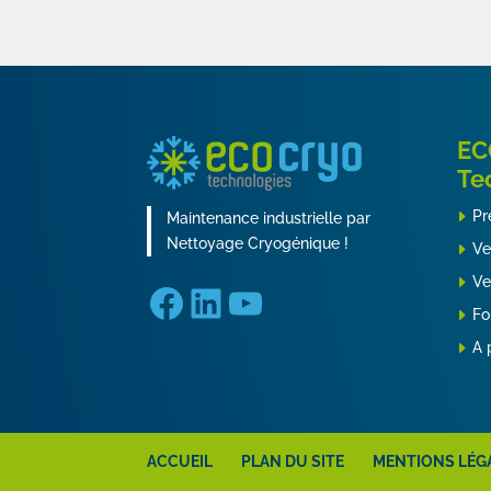
EC
Te
Pr
Maintenance industrielle par
Nettoyage Cryogénique !
Ve
Ve
Facebook
LinkedIn
YouTube
Fo
A 
ACCUEIL
PLAN DU SITE
MENTIONS LÉG