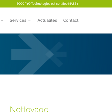
ECOCRYO Technologies est certifiée MASE >
Services
Actualités
Contact
Nettoyage