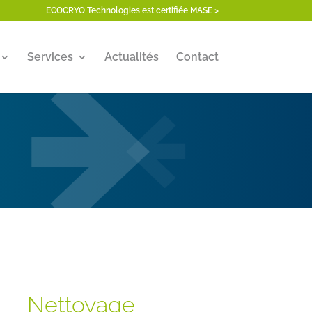
ECOCRYO Technologies est certifiée MASE >
Services
Actualités
Contact
Nettoyage