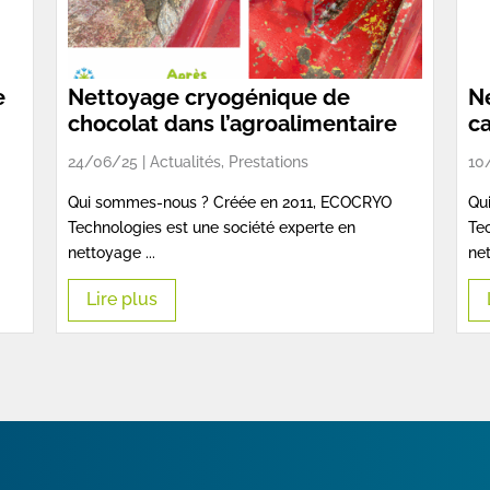
e
Nettoyage cryogénique de
N
chocolat dans l’agroalimentaire
c
24/06/25 |
Actualités
,
Prestations
10
Qui sommes-nous ? Créée en 2011, ECOCRYO
Qu
Technologies est une société experte en
Tec
nettoyage ...
net
Lire plus