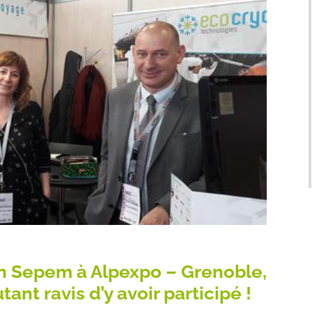
on Sepem à Alpexpo – Grenoble,
nt ravis d’y avoir participé !