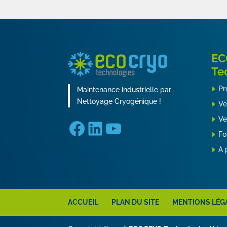
EC
Te
Pr
Maintenance industrielle par
Nettoyage Cryogénique !
Ve
Ve
Facebook
LinkedIn
YouTube
Fo
A 
ACCUEIL
PLAN DU SITE
MENTIONS LÉG