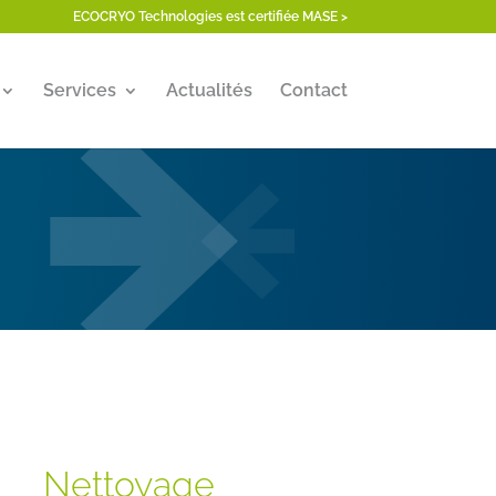
ECOCRYO Technologies est certifiée MASE >
Services
Actualités
Contact
Nettoyage